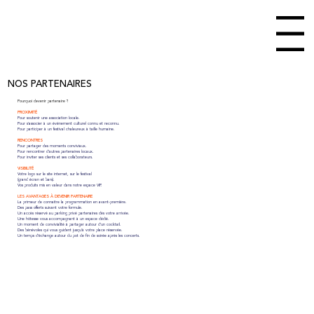
Menu
NOS PARTENAIRES
Pourquoi devenir partenaire ?
PROXIMITÉ
Pour soutenir une association locale.
Pour s'associer à un événement culturel connu et reconnu.
Pour participer à un festival chaleureux à taille humaine
.
RENCONTRES
Pour partager des moments conviviaux.
Pour rencontrer d'autres partenaires locaux.
Pour inviter ses clients et ses collaborateurs.
VISIBILITÉ
Votre logo sur le site internet, sur le festival
(grand écran et bars).
Vos produits mis en valeur dans notre espace VIP.
LES AVANTAGES À DEVENIR PARTENAIRE
La primeur de connaitre la programmation en avant-première.
Des pass offerts suivant votre formule.
Un accès réservé au parking privé partenaires dès votre arrivée.
Une hôtesse vous accompagnant à un espace dédié.
Un moment de convivialité à partager autour d'un cocktail.
Des bénévoles qui vous guident jusqu'à votre place réservée.
Un temps d’échange autour du pot de fin de soirée après les concerts.