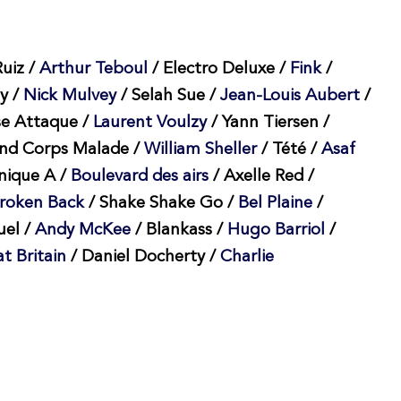
Ruiz /
Arthur Teboul
/ Electro Deluxe /
Fink
/
y /
Nick Mulvey
/ Selah Sue /
Jean-Louis Aubert
/
se Attaque /
Laurent Voulzy
/ Yann Tiersen /
and Corps Malade /
William Sheller
/ Tété /
Asaf
nique A /
Boulevard des airs
/ Axelle Red /
roken Back
/ Shake Shake Go /
Bel Plaine
/
el /
Andy McKee
/ Blankass /
Hugo Barriol
/
t Britain
/ Daniel Docherty /
Charlie