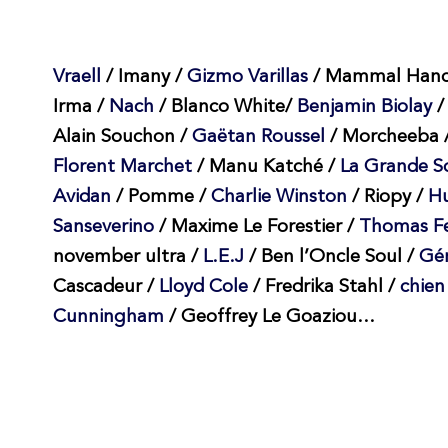
Vraell
/ Imany /
Gizmo Varillas
/ Mammal Hand
Irma /
Nach
/ Blanco White/
Benjamin Biolay
/
Alain Souchon /
Gaëtan Roussel
/ Morcheeba 
Florent Marchet
/ Manu Katché /
La Grande S
Avidan
/ Pomme /
Charlie Winston
/ Riopy /
Hu
Sanseverino
/ Maxime Le Forestier /
Thomas F
november ultra /
L.E.J
/ Ben l’Oncle Soul /
Gér
Cascadeur /
Lloyd Cole
/ Fredrika Stahl /
chien
Cunningham
/ Geoffrey Le Goaziou
…