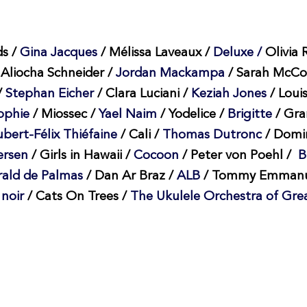
s /
Gina Jacques
/ Mélissa Laveaux /
Deluxe /
Olivia 
 Aliocha Schneider /
Jordan Mackampa
/ Sarah McCo
/
Stephan Eicher
/ Clara Luciani /
Keziah Jones
/ Loui
ophie
/ Miossec /
Yael Naim
/ Yodelice /
Brigitte
/ Gr
bert-Félix Thiéfaine
/ Cali /
Thomas Dutronc
/ Domi
ersen
/ Girls in Hawaii /
Cocoon
/ Peter von Poehl /
B
ald de Palmas
/ Dan Ar Braz /
ALB
/ Tommy Emmanu
 noir
/ Cats On Trees /
The Ukulele Orchestra of Grea